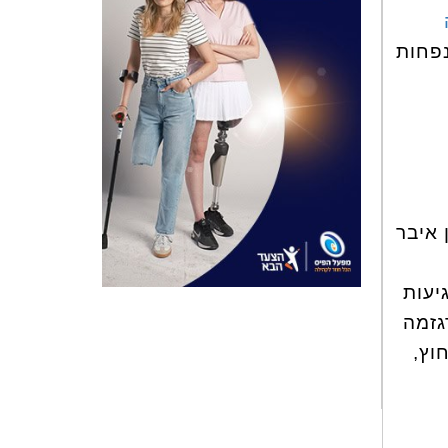
פחות
 איבר
יעות
גזמה
וץ,