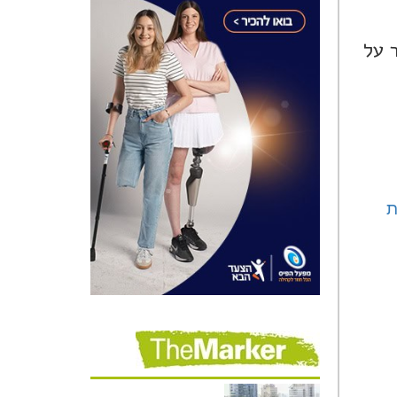
 על
ת