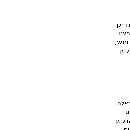
היכן
כמעט
ומגע,
דגן
כאלה
ם
דגדגן
ת.