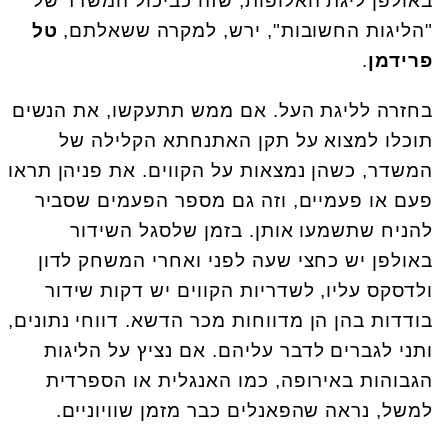
באולפן ליגת האלופות, שזה כביכול המשדר של
"הליגות החשובות", ירש, למקרה ששאלתם,
טל
פרידמן
.
בחזרה לליגת העל. אם ממש תתעקשו, את הנשים
תוכלו למצוא על תקן האתנחתא הקלילה של
המשדר, כשהן נמצאות על הקווים. את פניהן תראו
פעם או פעמיים, וזה גם מספר הפעמים שסביר
להניח שתשמעו אותן. בזמן שלסגל השידור
באולפן יש כחצי שעה לפני ואחרי המשחק לדון
ולדסקס עליו, לשדריות הקווים יש דקות שידור
בודדות בהן הן מדווחות מכר הדשא. דווחי נתונים,
ותני לגברים לדבר עליהם. אם נציץ על הליגות
הגבוהות באירופה, כמו האנגלית או הספרדית
למשל, נראה שהפאנלים כבר מזמן שוויוניים.