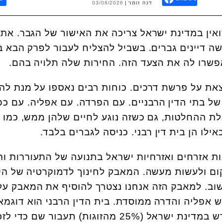
דנה זומר
03/08/2026
אין במדינת ישראל צריכה את האישור של הגבר. את 
 דיינים גברים. בשביל להצליח לעבור לפרק הבא ב
פשרו לה את הצעד הזה. החירות שלה תלויה בהם.
את על פרשת דרכים. כוחות רבים נאספו על מנת לה
של בתי הדין הרבניים. עם הפרדה. עם אפליה. עם כפי
ת ההחלטות, גם כשזה נוגע לחיים שלהן ממש, כמו 
לו הן בית דין רבני. כניסה לגברים בלבד.
ות אזרחים ואזרחיות ישראל בתנועה של התעוררות וה
ום ולעשות מעשה. המאבק לחינוך לדמוקרטיה של הי
שוב. למאבק הזה אנחנו נצטרך להוסיף את המאבק על
 אפליה והדרה ממוסדת. בית הדין הרבני הוא דוגמ
לכך. כל אישה שרוצה להתגרש במדינת ישראל (25% מהזוגות) תעבור שם כדי