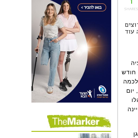
1
וצים
 עוד
יה
 חודש
לכמה
 יום
לו
ינה
ן