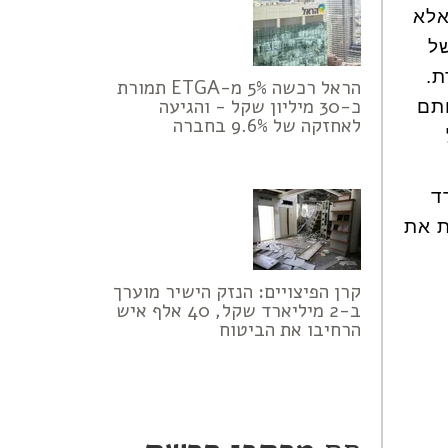
אלא
של
ת.
הראל רכשה 5% מ-ETGA תמורת
כ-30 מיליון שקל - והגיעה
ותם
לאחזקה של 9.6% בחברה
ד
ת את
קרן הפיצויים: הנזק הישיר מוערך
ב-2 מיליארד שקל, 40 אלף איש
הרחיבו את הביטוח