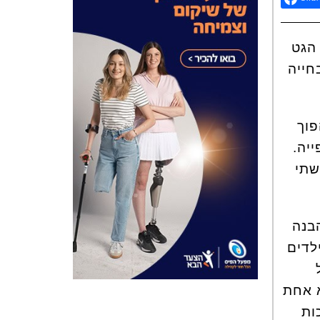
הגט
חייה
פוך
יה.
שתי
בנה
לדים
א אחת
 לזכות