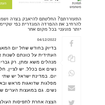
מקדמת שוויון מגדרי, אקטיביסטית פמיניסטית
העתי
התעוררתם? החלטתם להיאבק בצרה ושמה 
להרחיב את ההפרדה המגדרית כפי שקיימת 
יותר פוגעני בכל מקום אחר
04/12/2022
בדיוק בחודש שחל יום המאבק
העתידית על כוונתם לשנות 
מנהלים משא ומתן, רק גברים
נשים אם בכלל. יש לציין, חל
יום. במדינת ישראל יש שתי 
מפלגות שדואגות מראש ובאו
נשים. גם במועצות הערים של
הצצה אחרת לתפיסות העולם ש