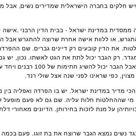
 שיש חלקים בחברה הישראלית שמדירים נשים, אבל מ
ממסדית במדינת ישראל - בבית הדין הרבני .אישה י
התגרש, או ללוות אישה אחרת שרוצה להתגרש אבל הי
לטות. את הדין קובעים רק דיינים גברים. שם ההפרדה
גדר. רק הגבר יכול לתת את הגט לאשתו. נכון, יש גם
שלא מוכנות לקבל את הגט, אבל הגבר יכול להשיג חתימות של 100 רבני
צוין, כפי שראינו לפני שנה אצל שולי רנד.
כי מדיר במדינת ישראל. יש בו הפרדה ואפליה בין מ
מי שההחלטות חלות עליה. שם גם לא פעם מופעל ל
ויותיהן על מנת לזכות בחירותן. הדיונים מאחורי דלת
ד נשים נמצא הגבר שרוצח את בת זוגו. פעם בכמה