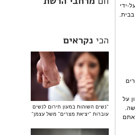
חם
מרחבי הרשת
ל-ידי
בבית.
הכי
נקראים
ים
ן על
"נשים השוהות במעון חירום לנשים
שה.
עוברות "יציאת מצרים" משל עצמן"
 אתם