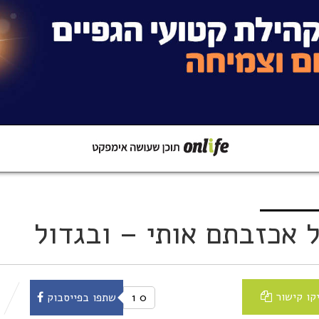
קישור
שתפו ב-Whatsapp
 אכזבתם אותי – ובגדול
קו קישור
0
1
שתפו בפייסבוק