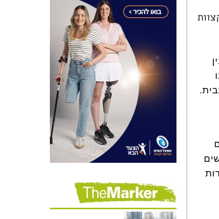
צוות
ן
בית.
ם
שים
ות