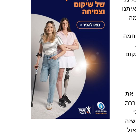
יתנו
מה
לחמה
קום
 את
ררת
שזה
אול