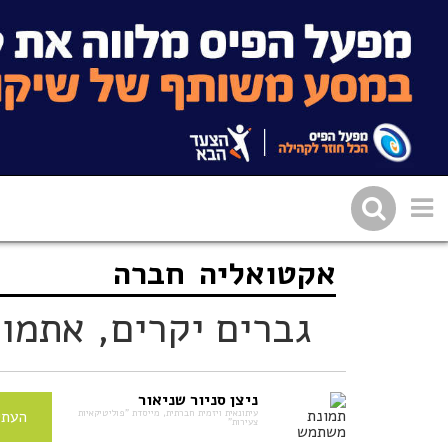
אקטואליה
חברה
שתפו בפייסבוק
העתיקו 
גברים יקרים, אתמול
ניצן סניור שניאור
עיתונאית ויזמית חברתית, מייסדת "פוליטיקאיות
העתי
צעירות"