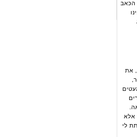
 הכאב
נו
 את
,
עטים
ים
ה.
 אלא
ת לי