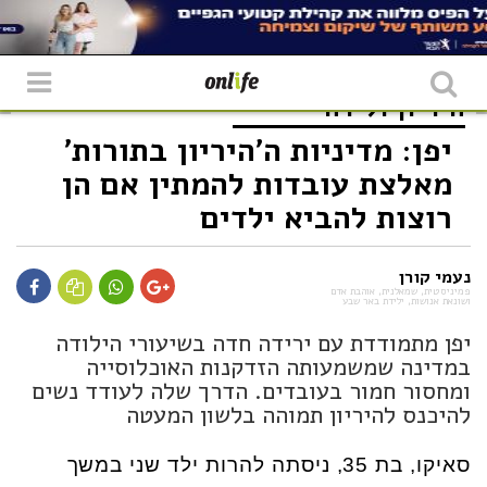
היריון ולידה
יפן: מדיניות ה'היריון בתורות'
מאלצת עובדות להמתין אם הן
רוצות להביא ילדים
נעמי קורן
פמיניסטית, שמאלנית, אוהבת אדם
ושונאת אנושות, ילידת באר שבע
יפן מתמודדת עם ירידה חדה בשיעורי הילודה
במדינה שמשמעותה הזדקנות האוכלוסייה
ומחסור חמור בעובדים. הדרך שלה לעודד נשים
להיכנס להיריון תמוהה בלשון המעטה
סאיקו, בת 35, ניסתה להרות ילד שני במשך