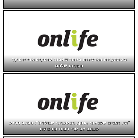
20 ההערות המרגיזות ביותר שאבות שומעים מדי יום על
ההורות שלהם
"היו זמנים ששנאתי אותך, הצטערתי שנולדת": מכתב מרגש
שכתב אב טרי לבתו התינוקת