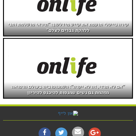
קירה נייטלי תוקפת את קייט מידלטון: "תיראי מושלמת ותני
ללהקת גברים לצלם"
"אם לא תרזי, זה לא יקרה": השמנופוביה בעולם הרפואה
מזהמת גם נשים שמנסות להיכנס להיריון