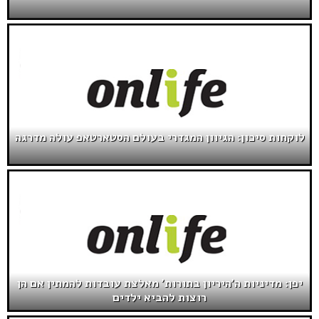
לוקחות סיכון: הגיוון המגדרי בעולם הסטארטאפ עולה מדרגה
יפן: מדיניות ה'היריון בתורות' מאלצת עובדות להמתין אם הן
רוצות להביא ילדים