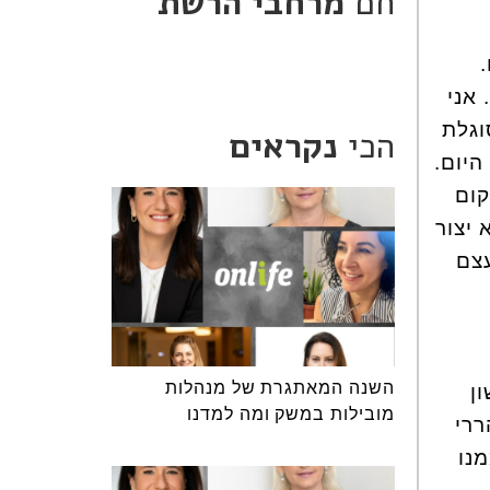
חם
מרחבי הרשת
אני
וגלת
הכי
נקראים
היום.
קום
 יצור
עצם
השנה המאתגרת של מנהלות
ן
מובילות במשק ומה למדנו
ררי
נו