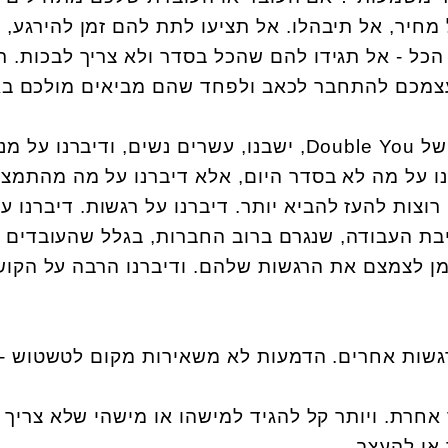
מחיר, אל תיבהלו. אל תציעו לתת להם זמן להירגע, 
הכל - אל תגידו להם שהכל בסדר ולא צריך לבכות. ת
עצמכם להתחבר לכאב ולפחד שהם מביאים מולכם בא
לפני כמה שבועות, בריטריט של Double You, ישבנו, עשרים נשים, ודיברנו 
נו על מה לא בסדר היום, אלא דיברנו על מה מהתמצי
רוצות להעז להביא יותר. דיברנו על רגשות. דיברנו ע
בת העבודה, שנגרם ברוב החברות, בגלל שהעובדים
ן לצמצם את הרגשות שלהם. ודיברנו הרבה על הקוש
רגשות אחרים. הדמעות לא משאירות מקום לטשטוש -
חרת. ויותר קל להגיד למישהו או מישהי שלא צריך 
או להעצב.