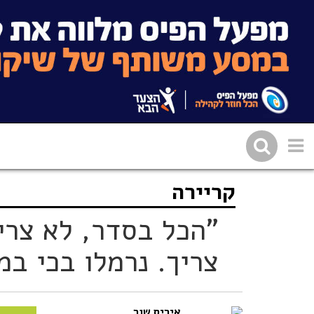
קריירה
שתפו בפייסבוק
העתיקו 
"הכל בסדר, לא צרי
צריך. נרמלו בכי ב
איריס שור