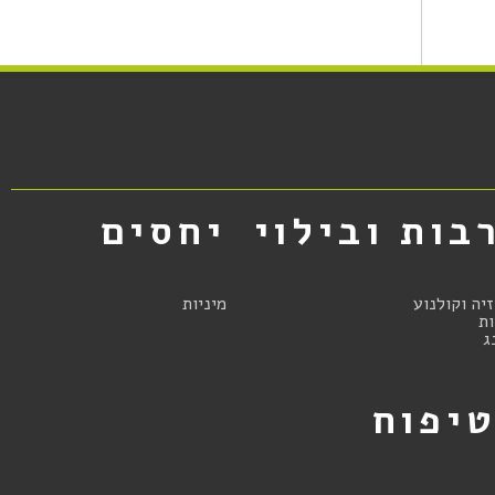
בות ובילוי
יחסים
זיה וקולנוע
מיניות
ת
ג
יפוח