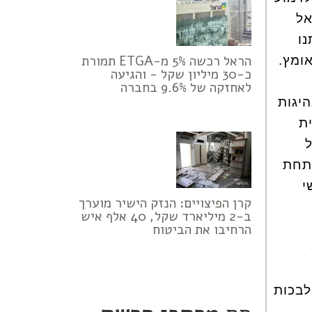
אל
נו
הראל רכשה 5% מ-ETGA תמורת
ומץ.
כ-30 מיליון שקל - והגיעה
לאחזקה של 9.6% בחברה
על מנהיגות
ת
ל
 תחת
י
קרן הפיצויים: הנזק הישיר מוערך
ב-2 מיליארד שקל, 40 אלף איש
הרחיבו את הביטוח
לבכות