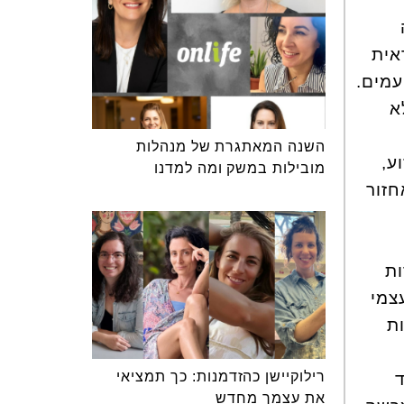
אית
עמים.
א
השנה המאתגרת של מנהלות
ע,
מובילות במשק ומה למדנו
חזור
ות
צמי
ת
רילוקיישן כהזדמנות: כך תמציאי
ד
את עצמך מחדש