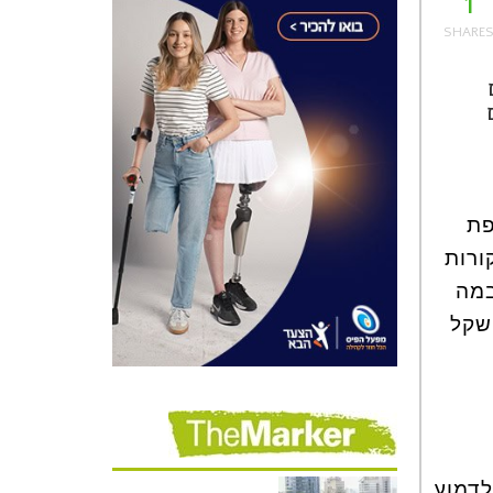
1
פת
ורות
במה
 שקל
לדמוע