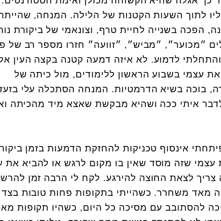
 כך אגלה שהיא הקשוחה מכולן ואימת הסטודנטים.
יו לתוך השעות הקטנות של הלילה. המנחה, שהייתה
ה, הפכה בשנייה לחיית טרף, וצונאמי של ביקורת נור
ם ״מכוער״, ״מביש״, ״זוועה״ חזרו מספר רב של פ
והתחלתי לדמוע. לא איזה דמעה קטנה בקצה העין אל
ת עצמי בשבוע הראשון ללימודים, מול כיתה של
ה, בוכה בשיא הדרמטיות. המנחה הסתכלה עלי בזעזו
דבר איתי ככה ושהיא מבקשת שאצא מיד מהכיתה וא
תחתי אינסוף טכניקות להחזקת הדמעות בזמן ביקור
 עצמי שזה מוסד שאין בו מקום לרגש או להביא את ע
צריך לצאת החוצה להירגע. לקח לי הרבה זמן להרשו
יה מאד משחרר. כשהייתי בתקופות פחות טובות בצד
כה להסתובב עם מסיכה כל היום, כשהיו תקופות מא