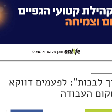
קישור
שתפו ב-Whatsapp
ך לבכות": לפעמים דווקא
מקום העבודה