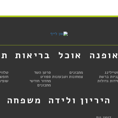
ופנה
אוכל
בריאות
תר
טיילינג
מתכונים
סרטן השד
טלווי
ניות ברשת
צמחונות וטבעונות
ספורט
חופשו
ידות גדולות
מחזור חודשי
שופינ
מתכונים
היריון ולידה
משפחה
ט
דימוי גוף