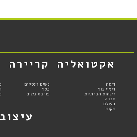
אקטואליה
קריירה
א
דעות
נשים ועסקים
ס
דימוי גוף
כסף
ק
רשתות חברתיות
פורבס נשים
מ
חברה
בעולם
מקומי
עיצוב