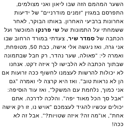
‏השער המהמם הזה שבו ליאון ואני מצולמים,
התפרסם במגזין "זמנים מודרניים" של ידיעות
אחרונות ברביעי האחרון. באותו הבוקר, לאחר
ששמחתי על התמונות של
שי פרנקו
המוכשר ועל
הכתבה של
סמדר שיר
, ‏צעדתי במורד הרחוב שבו
אני גרה, ואז ניגשה אלי אישה, כבת 50, מטופחת,
‏ואמרה לי: "פאולה, שער נהדר, רק חבל שבתמונה
שבתוך הכתבה לא הלבישו לך איזה ז'קט. אנחנו
לא יכולות להרשות לעצמנו לחשוף ככה זרועות אם
הן לא נראות טוב". ואז היא קרצה לי ואמרה "גם
אני כמוך, נלחמת עם המשקל", ואז עוד הוסיפה:
"אבל סך הכל מאוד יפה". והלכה לדרכה. אתם
יכולים עכשיו להגיד לעצמכם "אויש נו, זו רק אישה
אחת", או"מה זה? איזה שטויות?". אבל זה לא
ככה!