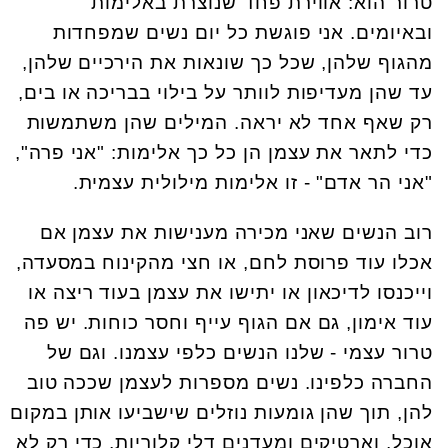
טרור הוא: אווירת פחד שנוצרת באלימות
ובאיומים. אני פוגשת כל יום נשים שמפחדות
מהגוף שלהן, שכל כך שונאות את הירכיים שלהן,
עד שהן מעדיפות לוותר על בילוי בבריכה או בים,
רק שאף אחד לא יראה. המילים שהן משתמשות
כדי לתאר את עצמן הן כל כך אלימות: "אני פרה",
"אני הר אדם" - זו אלימות מילולית עצמית.
רוב הנשים שאני מכירה מענישות את עצמן אם
אכלו עוד פרוסת לחם, או חצי מהקינוח במסעדה,
וייכנסו לדיכאון או יתישו את עצמן בעוד ריצה או
עוד אימון, גם אם הגוף עייף וחסר כוחות. יש פה
טרור עצמי - שלנו הנשים כלפי עצמנו. וגם של
החברה כלפינו. נשים מספרות לעצמן שככה טוב
להן, תוך שהן גומעות נוזלים שישביעו אותן במקום
אוכל, וארטיקים ומעדנים דלי קלוריות, כדי רק לא