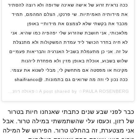
ככה נראית זרוע של אישה שאינה שדופה ולא רוצה להסתיר
את מידותיה האמיתיות. שי פרנקו, הצלם המהמם, תמיד
מכבד את בקשתי שלא לצמצם את מידותיי באופן
מלאכותי, אני חושבת שהזרוע שלי יפהפיה כמו שהיא. אני
לא חיה בחדר הכושר ליד עמדת המשקולות ולא מתנצלת
על זה. אני כן מתעמלת בשביל האנרגיה והבריאות פעמיים
שלוש בשבוע, אוכלת באופן מזין ולא מפחדת ליהנות
מקינוח או מפסטה אם מתחשק לי, מבלי לשנוא את עצמי.
ככה נכון לי וזה מה שרואים גם בתמונות. @shaifranco
☆PAULA ROSENBERG☆פאולה רוזנברג
A post shared by
arosenberg) on
כבר לפני שבע שנים כתבתי שאנחנו חיות בטרור
של רזון, וכעסו עלי שהשתמשתי במילה טרור. אבל
אני מצטערת, זה בהחלט טרור. הפירוש של המילה