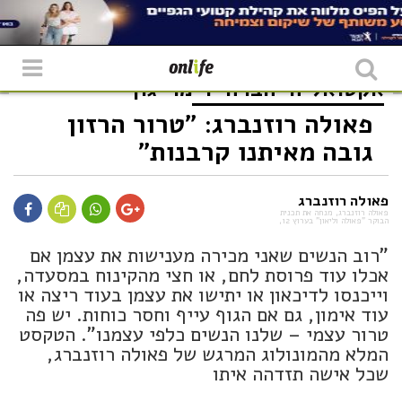
אקטואליה
חברה
דימוי גוף
פאולה רוזנברג: "טרור הרזון
גובה מאיתנו קרבנות"
פאולה רוזנברג
פאולה רוזנברג, מנחה את תכנית
הבוקר "פאולה וליאון" בערוץ 12,
"רוב הנשים שאני מכירה מענישות את עצמן אם
אכלו עוד פרוסת לחם, או חצי מהקינוח במסעדה,
וייכנסו לדיכאון או יתישו את עצמן בעוד ריצה או
עוד אימון, גם אם הגוף עייף וחסר כוחות. יש פה
טרור עצמי – שלנו הנשים כלפי עצמנו". הטקסט
המלא מהמונולוג המרגש של פאולה רוזנברג,
שכל אישה תזדהה איתו