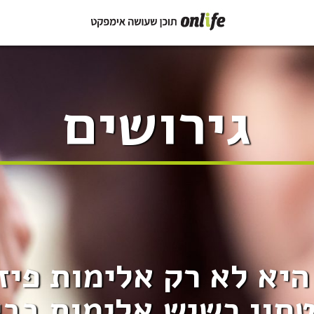
גירושים
יא לא רק אלימות פיז
חון כשיש אלימות בב