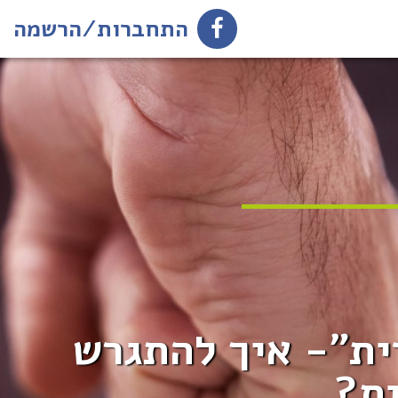
התחברות/הרשמה
ית"- איך להתגרש
ית?