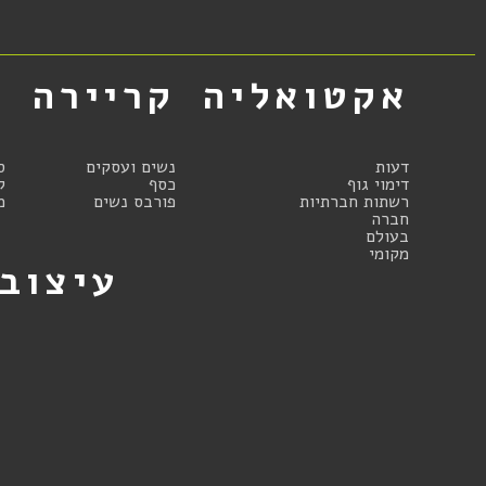
אקטואליה
קריירה
א
דעות
נשים ועסקים
ס
דימוי גוף
כסף
ק
רשתות חברתיות
פורבס נשים
מ
חברה
בעולם
מקומי
עיצוב