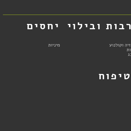
בות ובילוי
יחסים
זיה וקולנוע
מיניות
ת
ג
יפוח