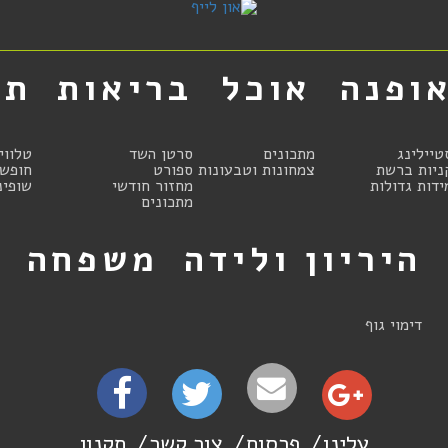
ופנה
אוכל
בריאות
תר
טיילינג
מתכונים
סרטן השד
טלווי
ניות ברשת
צמחונות וטבעונות
ספורט
חופשו
ידות גדולות
מחזור חודשי
שופינ
מתכונים
היריון ולידה
משפחה
ט
דימוי גוף
עלינו
פרסום
צור קשר
תקנון