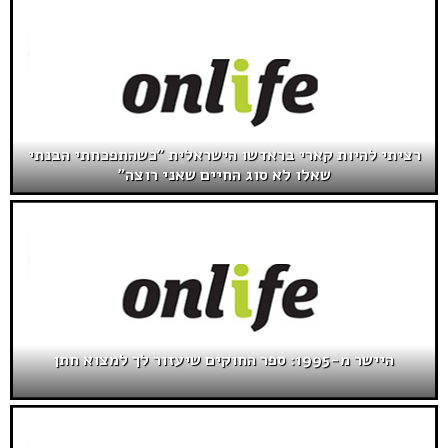
רציתי להיות קארי בראדשו הישראלית "כשהתפכחתי הבנתי
שאלו לא סוג החיים שאני רוצה"
היישר מ-1995: ספר החוקים שיעזור לך למצוא חתן