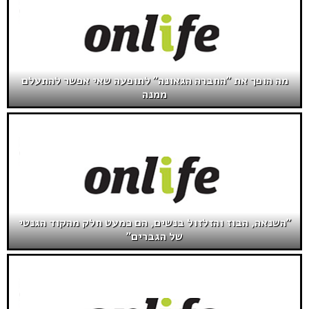
מה הופך את "החברה הגאונה" לתופעה שאי אפשר להתעלם
ממנה
"השנאה, הבוז והזלזול בנשים, הם כמעט חלק מהקוד הגנטי
של הגברים"